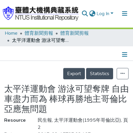
Log In
Home
體育新聞剪報
體育新聞剪報
Communities & Collections
太平洋運動會 游泳可望奪牌 自由車盡力而為 棒球再勝地主哥倫比亞應無問題
Research Outputs
Fundings & Projects
Details
People
Export
Statistics
Organizations
太平洋運動會 游泳可望奪牌 自由
Statistics
車盡力而為 棒球再勝地主哥倫比
亞應無問題
Resource
民生報, 太平洋運動會(1995年哥倫比亞), 頁
2