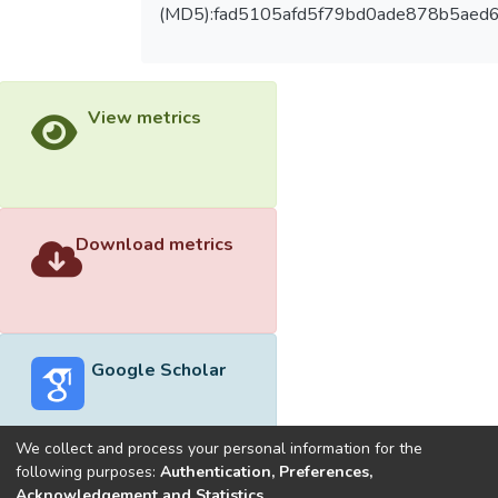
(MD5):fad5105afd5f79bd0ade878b5aed
View metrics
Download metrics
Google Scholar
We collect and process your personal information for the
following purposes:
Authentication, Preferences,
Acknowledgement and Statistics
.
Built with
DSpace-CRIS software
- Extension maintained and