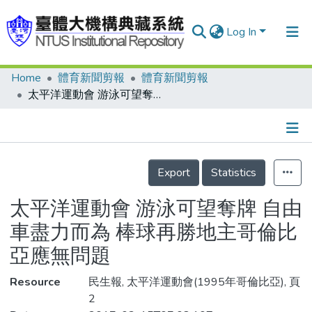
Log In
Home
體育新聞剪報
體育新聞剪報
Communities & Collections
太平洋運動會 游泳可望奪牌 自由車盡力而為 棒球再勝地主哥倫比亞應無問題
Research Outputs
Fundings & Projects
Details
People
Export
Statistics
Organizations
太平洋運動會 游泳可望奪牌 自由
Statistics
車盡力而為 棒球再勝地主哥倫比
亞應無問題
Resource
民生報, 太平洋運動會(1995年哥倫比亞), 頁
2