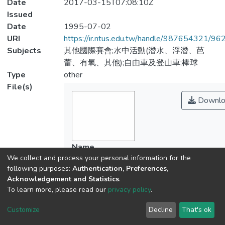
Date
2017-03-15T07:08:10Z
Issued
Date
1995-07-02
URI
https://ir.ntus.edu.tw/handle/987654321/96
Subjects
其他國際賽會;水中活動(潛水、浮潛、芭
蕾、有氧、其他);自由車及登山車;棒球
Type
other
File(s)
Downlo
Name
We collect and process your personal information for the
261401.pdf
following purposes:
Authentication, Preferences,
Size
Acknowledgement and Statistics
.
82.68 KB
To learn more, please read our
privacy policy
.
Format
Adobe PDF
Customize
Decline
That's ok
Checksum