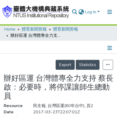
Log In
Home
體育新聞剪報
體育新聞剪報
Communities & Collections
辦好區運 台灣體專全力支持 蔡長啟：必要時，將停課讓師生總動員
Research Outputs
Fundings & Projects
Details
People
Export
Statistics
Organizations
辦好區運 台灣體專全力支持 蔡長
Statistics
啟：必要時，將停課讓師生總動
員
Resource
民生報, 台灣區運(80年台中), 頁2
Date
2017-03-23T22:07:01Z