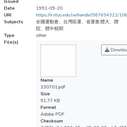
Issued
Date
1991-09-20
URI
https://ir.ntus.edu.tw/handle/987654321/1
Subjects
全國運動會、台灣區運、省運會;體大、體
院、體中校聞
Type
other
File(s)
Downlo
Name
330701.pdf
Size
91.77 KB
Format
Adobe PDF
Checksum