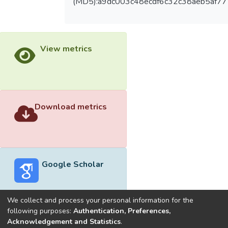
(MD5):a9dc003c48ecdf6c32c38aeb5af7
View metrics
Download metrics
Google Scholar
We collect and process your personal information for the
following purposes:
Authentication, Preferences,
Acknowledgement and Statistics
.
Built with
DSpace-CRIS software
- Extension maintained and