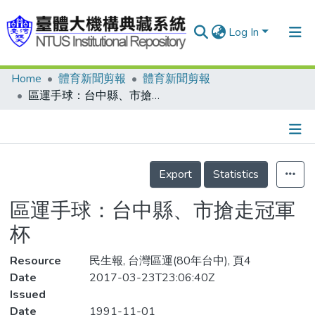
Log In
Home
體育新聞剪報
體育新聞剪報
Communities & Collections
區運手球：台中縣、市搶走冠軍杯
Research Outputs
Fundings & Projects
Details
People
Export
Statistics
Organizations
區運手球：台中縣、市搶走冠軍
Statistics
杯
Resource
民生報, 台灣區運(80年台中), 頁4
Date
2017-03-23T23:06:40Z
Issued
Date
1991-11-01