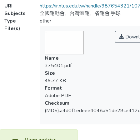
URI
https://ir.ntus.edu.tw/handle/987654321/1
Subjects
全國運動會、台灣區運、省運會;手球
Type
other
File(s)
Downl
Name
375401.pdf
Size
49.77 KB
Format
Adobe PDF
Checksum
(MD5):a4d0f1edeee4048a51de28ce412
View metrics