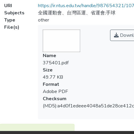
URI
https://ir.ntus.edu.tw/handle/987654321/1
Subjects
全國運動會、台灣區運、省運會;手球
Type
other
File(s)
Downl
Name
375401.pdf
Size
49.77 KB
Format
Adobe PDF
Checksum
(MD5):a4d0f1edeee4048a51de28ce412
View metrics