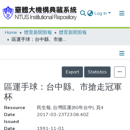
Log In
Home
體育新聞剪報
體育新聞剪報
Communities & Collections
區運手球：台中縣、市搶走冠軍杯
Research Outputs
Fundings & Projects
Details
People
Export
Statistics
Organizations
區運手球：台中縣、市搶走冠軍
Statistics
杯
Resource
民生報, 台灣區運(80年台中), 頁4
Date
2017-03-23T23:06:40Z
Issued
Date
1991-11-01