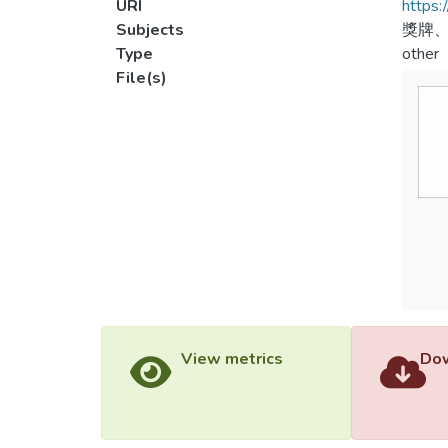
URI
https:
Subjects
獎牌、
Type
other
File(s)
View metrics
Dow