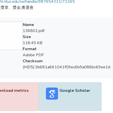
//ir.ntus.edu.tw/handle/987654321/72265
獎章、獎金;奧運會
Name
136801.pdf
Size
118.45 KB
Format
Adobe PDF
Checksum
(MD5):3b681a661041f09ec6b9a086bc69ee1d
nload metrics
Google Scholar