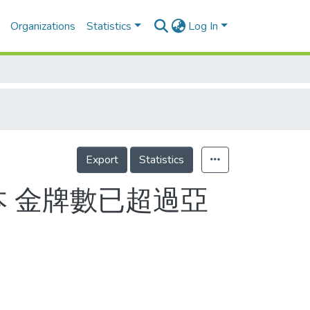
Organizations
Statistics
Log In
Export
Statistics
本 金牌數已超過亞