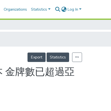
Organizations
Statistics
Log In
Export
Statistics
本 金牌數已超過亞