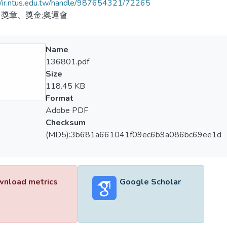
//ir.ntus.edu.tw/handle/987654321/72265
獎章、獎金;奧運會
Name
136801.pdf
Size
118.45 KB
Format
Adobe PDF
Checksum
(MD5):3b681a661041f09ec6b9a086bc69ee1d
nload metrics
Google Scholar