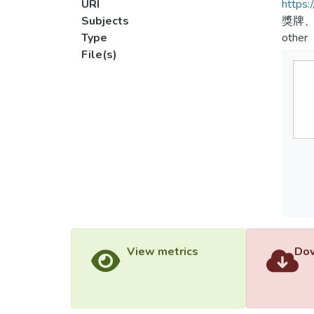
URI
https:
Subjects
獎牌、
Type
other
File(s)
View metrics
Dow