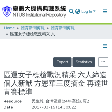
Log In
Home
體育新聞剪報
體育新聞剪報
Communities & Collections
區運女子標槍戰況精采 六人締造個人新猷 方恩華三度摘金 再達世青賽標準
Research Outputs
Fundings & Projects
Details
People
Export
Statistics
Organizations
區運女子標槍戰況精采 六人締造
Statistics
個人新猷 方恩華三度摘金 再達世
青賽標準
Resource
民生報, 台灣區運(84年高雄), 頁2
Date
2017-03-15T14:30:02Z