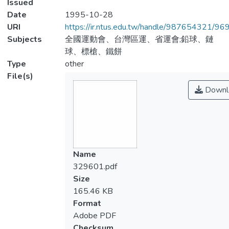
Issued
Date
1995-10-28
URI
https://ir.ntus.edu.tw/handle/987654321/96
Subjects
全國運動會、台灣區運、省運會;鉛球、鏈
球、標槍、鐵餅
Type
other
File(s)
Downl
Name
329601.pdf
Size
165.46 KB
Format
Adobe PDF
Checksum