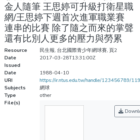
金人隨筆 王思婷可升級打衛星職
網/王思婷下週首次進軍職業賽
連串的比賽 除了隨之而來的掌聲
還有比別人更多的壓力與勞累
Resource
民生報, 台北國際青少年網球賽, 頁2
Date
2017-03-28T13:31:00Z
Issued
Date
1988-04-10
URI
https://ir.ntus.edu.tw/handle/123456789/1
Subjects
網球
Type
other
File(s)
Downl