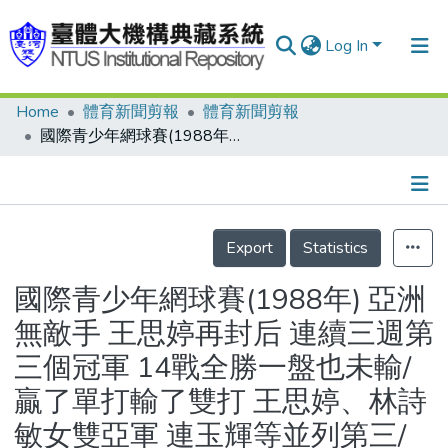
Log In
Home
體育新聞剪報
體育新聞剪報
Communities & Collections
國際青少年網球賽(1988年) 亞洲無敵手 王思婷再封后 連續三週第三個冠軍 14戰全勝一盤也未輸/贏了單打輸了雙打 王思婷、林詩敏女雙亞軍 連玉輝等並列第三/金人隨筆 王思婷可升級打衛星職網/王思婷下週首次進軍職業賽 連串的比賽 除了隨之而來的掌聲 還有比別人更多的壓力與勞累
Research Outputs
Fundings & Projects
Details
People
Export
Statistics
Organizations
國際青少年網球賽(1988年) 亞洲
Statistics
無敵手 王思婷再封后 連續三週第
三個冠軍 14戰全勝一盤也未輸/
贏了單打輸了雙打 王思婷、林詩
敏女雙亞軍 連玉輝等並列第三/