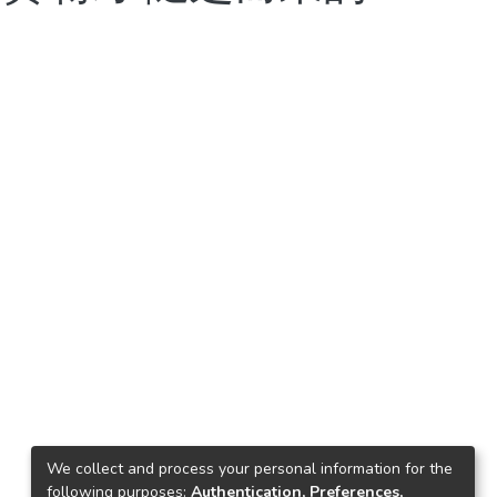
We collect and process your personal information for the
following purposes:
Authentication, Preferences,