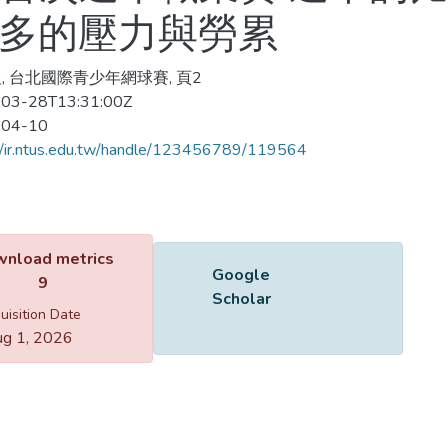
更多的壓力與勞累
, 台北國際青少年網球賽, 頁2
03-28T13:31:00Z
-04-10
//ir.ntus.edu.tw/handle/123456789/119564
Name
445301.pdf
Size
434.88 KB
Format
Adobe PDF
Checksum
(MD5):5f04f981a399fe5b3db46b5be1046d0c
ing...
ing...