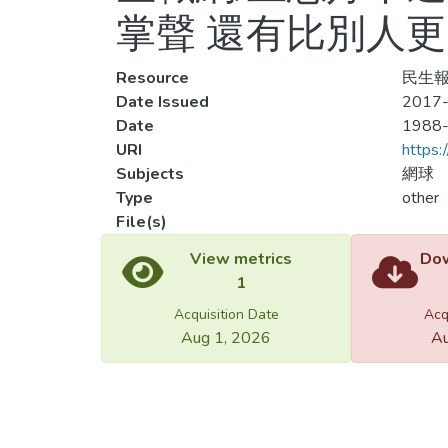
掌聲 還有比別人
Resource
民生報
Date Issued
2017-
Date
1988
URI
https:
Subjects
網球
Type
other
File(s)
Load
Load