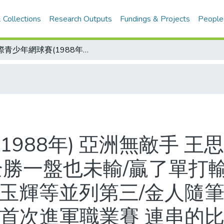
 Collections
Research Outputs
Fundings & Projects
People
國際青少年網球賽(1988年) 亞洲無敵手 王思婷再封后 連續三週第三個冠軍 14戰全勝一盤也未輸/贏了單打輸了雙打 王思婷、林詩敏女雙亞軍 連玉輝等並列第三/金人隨筆 王思婷可升級打衛星職網/王思婷下週首次進軍職業賽 連串的比賽 除了隨之而來的掌聲 還有比別人更多的壓力與勞累
1988年) 亞洲無敵手 王
全勝一盤也未輸/贏了單打
連玉輝等並列第三/金人隨筆
週首次進軍職業賽 連串的比