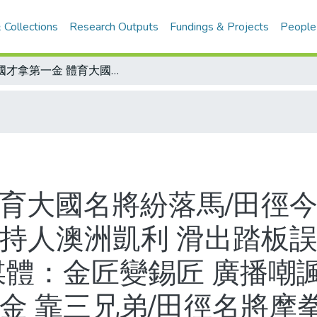
 Collections
Research Outputs
Fundings & Projects
People
德國才拿第一金 體育大國名將紛落馬/田徑今登場王惠珍黃信平先出擊/世界紀錄保持人澳洲凱利 滑出踏板誤戎機/自由車柯里尼利 兩新世界/德國媒體：金匠變錫匠 廣播嘲諷/法國六金 士氣大振/日本男子柔道摘金 靠三兄弟/田徑名將摩拳擦掌要找命運算帳
體育大國名將紛落馬/田徑
保持人澳洲凱利 滑出踏板誤
媒體：金匠變錫匠 廣播嘲諷
摘金 靠三兄弟/田徑名將摩