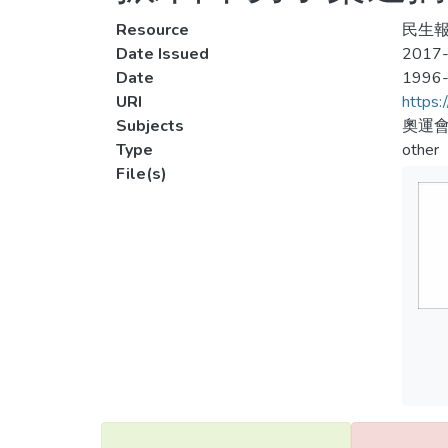
Resource
民生報
Date Issued
2017-
Date
1996
URI
https:
Subjects
奧運會
Type
other
File(s)