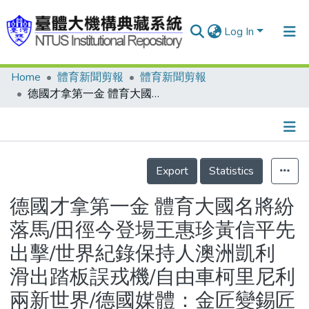
Log In
Home
體育新聞剪報
體育新聞剪報
Communities & Collections
德國才拿第一金 體育大國名將紛落馬/田徑今登場王惠珍黃信平先出擊/世界紀錄保持人澳洲凱利 滑出踏板誤戎機/自由車柯里尼利 兩新世界/德國媒體：金匠變錫匠 廣播嘲諷/法國六金 士氣大振/日本男子柔道摘金 靠三兄弟/田徑名將摩拳擦掌要找命運算帳
Research Outputs
Fundings & Projects
Details
People
Export
Statistics
Organizations
德國才拿第一金 體育大國名將紛
Statistics
落馬/田徑今登場王惠珍黃信平先
出擊/世界紀錄保持人澳洲凱利
滑出踏板誤戎機/自由車柯里尼利
兩新世界/德國媒體：金匠變錫匠