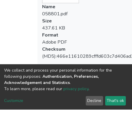
Name
058801.pdf
Size
437.61 KB
Format
Adobe PDF
Checksum
(MD5):466e11610289cfffd603c7d406ad
We collect and process your personal information for the
following purposes:
Authentication, Preferences,
Acknowledgement and Statistics
.
View metrics
To learn more, please read our
privacy policy
.
Customize
Decline
That's ok
Download metrics