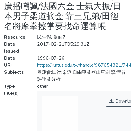
廣播嘲諷/法國六金 士氣大振/日
本男子柔道摘金 靠三兄弟/田徑
名將摩拳擦掌要找命運算帳
Resource
民生報, 版面7
Date
2017-02-21T05:29:31Z
Issued
Date
1996-07-26
URI
https://ir.ntus.edu.tw/handle/987654321/74
Subjects
奧運會;田徑;柔道;自由車及登山車;射擊;體育
評論及分析
Type
other
File(s)
Downlo