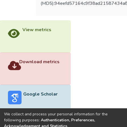
(MD5):94eefd57164c9f38ad21587434a
View metrics
Download metrics
Google Scholar
We collect and process your personal information for the
following purposes:
Authentication, Preferences,
Acknowledgement and Statistics
.
Built with
DSpace-CRIS software
- Extension maintained and