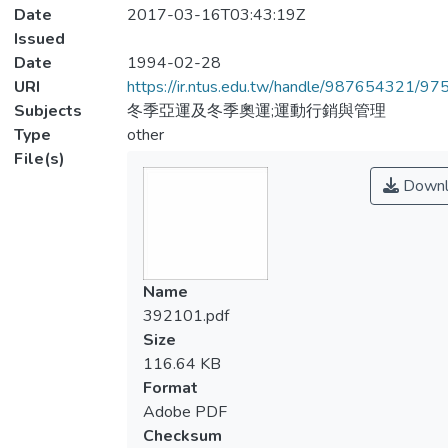
Date
2017-03-16T03:43:19Z
Issued
Date
1994-02-28
URI
https://ir.ntus.edu.tw/handle/987654321/97
Subjects
冬季亞運及冬季奧運;運動行銷與管理
Type
other
File(s)
Downl
Name
392101.pdf
Size
116.64 KB
Format
Adobe PDF
Checksum