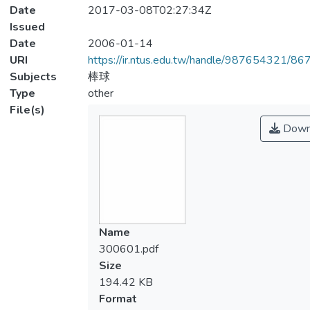
Date
2017-03-08T02:27:34Z
Issued
Date
2006-01-14
URI
https://ir.ntus.edu.tw/handle/987654321/86
Subjects
棒球
Type
other
File(s)
Down
Name
300601.pdf
Size
194.42 KB
Format