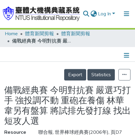
Log In
Home
體育新聞剪報
體育新聞剪報
Communities & Collections
備戰經典賽 今明對抗賽 嚴選巧打手 強投調不動 重砲在養傷 林華韋另有盤算 將試排先發打線 找出短攻人選
Research Outputs
Fundings & Projects
Details
People
Export
Statistics
Organizations
備戰經典賽 今明對抗賽 嚴選巧打
Statistics
手 強投調不動 重砲在養傷 林華
韋另有盤算 將試排先發打線 找出
短攻人選
Resource
聯合報, 世界棒球經典賽(2006年), 頁D7