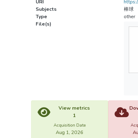
URI
https:
Subjects
棒球
Type
other
File(s)
View metrics
Dow
1
Acquisition Date
Acq
Aug 1, 2026
Au