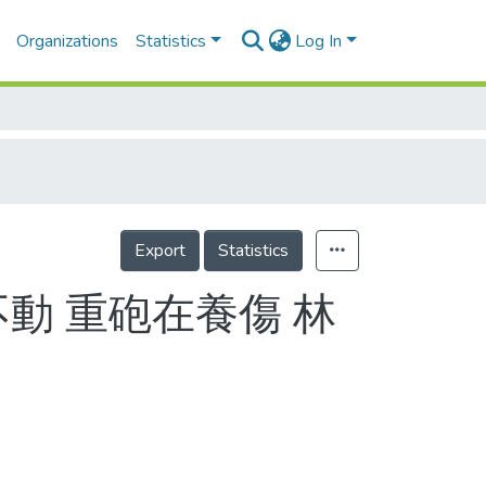
Organizations
Statistics
Log In
Export
Statistics
動 重砲在養傷 林