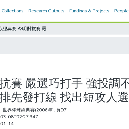
 Collections
Research Outputs
Fundings & Projects
People
備戰經典賽 今明對抗賽 嚴選巧打手 強投調不動 重砲在養傷 林華韋另有盤算 將試排先發打線 找出短攻人選
抗賽 嚴選巧打手 強投調不
試排先發打線 找出短攻人選
 世界棒球經典賽(2006年), 頁D7
03-08T02:27:34Z
-01-14