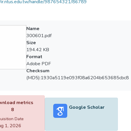
//ir.ntus.edu.tw/handle/987654321/86789
Name
300601.pdf
Size
194.42 KB
Format
Adobe PDF
Checksum
(MD5):1930a5119e093f08a6204b653685cbc8
nload metrics
Google Scholar
8
uisition Date
g 1, 2026