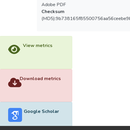
Adobe PDF
Checksum
(MD5):9b738165f85500756aa56ceebe9
View metrics
Download metrics
Google Scholar