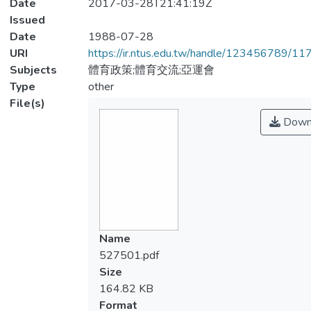
Date
2017-03-28T21:41:19Z
Issued
Date
1988-07-28
URI
https://ir.ntus.edu.tw/handle/123456789/1
Subjects
體育政策;體育交流;亞運會
Type
other
File(s)
Down
Name
527501.pdf
Size
164.82 KB
Format