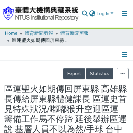
Log In
Home
體育新聞剪報
體育新聞剪報
Communities & Collections
區運聖火如期傳回屏東縣 高雄縣長傳給屏東縣體健課長 區運史首見特殊狀況/嘟嘟猴升空迎區運 籌備工作馬不停蹄 延後舉辦區運說 基層人員不以為然/手球 台中縣奪金 有備而來
Research Outputs
Fundings & Projects
Details
People
Export
Statistics
Organizations
區運聖火如期傳回屏東縣 高雄縣
Statistics
長傳給屏東縣體健課長 區運史首
見特殊狀況/嘟嘟猴升空迎區運
籌備工作馬不停蹄 延後舉辦區運
說 基層人員不以為然/手球 台中