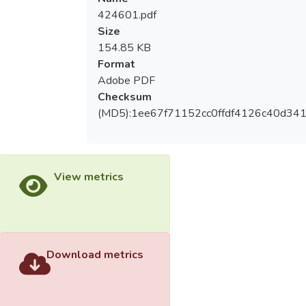
424601.pdf
Size
154.85 KB
Format
Adobe PDF
Checksum
(MD5):1ee67f71152cc0ffdf4126c40d34
View metrics
Download metrics