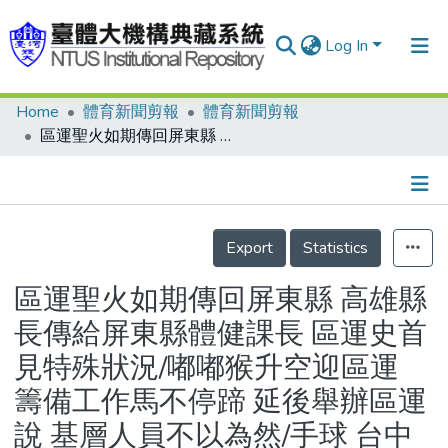
Log In
Home
體育新聞剪報
體育新聞剪報
Communities & Collections
區運聖火如期傳回屏東縣 高雄縣長傳給屏東縣體健課長 區運史首見特殊狀況/嘟嘟猴升空迎區運 籌備工作馬不停蹄 延後舉辦區運說 基層人員不以為然/手球 台中縣奪金 有備而來
Research Outputs
Fundings & Projects
Details
People
Export
Statistics
Organizations
區運聖火如期傳回屏東縣 高雄縣
Statistics
長傳給屏東縣體健課長 區運史首
見特殊狀況/嘟嘟猴升空迎區運
籌備工作馬不停蹄 延後舉辦區運
說 基層人員不以為然/手球 台中