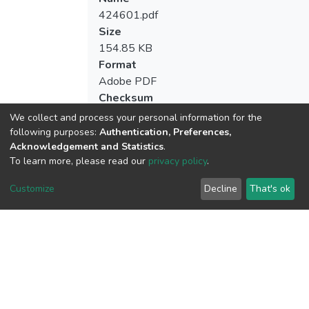
424601.pdf
Size
154.85 KB
Format
Adobe PDF
Checksum
(MD5):1ee67f71152cc0ffdf4126c40d34
We collect and process your personal information for the
following purposes:
Authentication, Preferences,
Acknowledgement and Statistics
.
To learn more, please read our
privacy policy
.
View metrics
Customize
Decline
That's ok
Download metrics