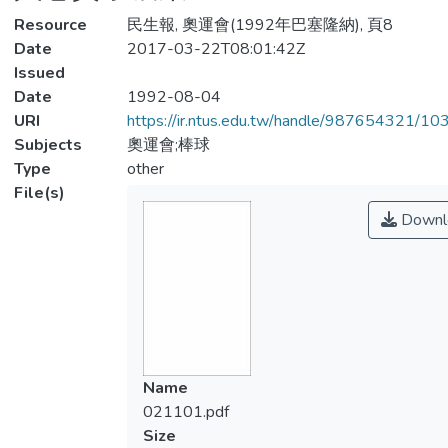
Resource
民生報, 奧運會(1992年巴塞隆納), 頁8
Date
2017-03-22T08:01:42Z
Issued
Date
1992-08-04
URI
https://ir.ntus.edu.tw/handle/987654321/1
Subjects
奧運會;棒球
Type
other
File(s)
Downl
Name
021101.pdf
Size