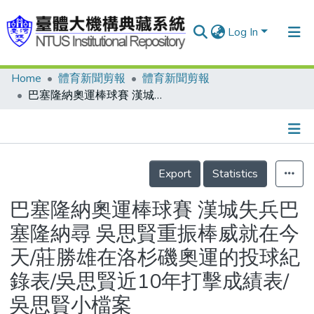
Log In
Home
體育新聞剪報
體育新聞剪報
Communities & Collections
巴塞隆納奧運棒球賽 漢城失兵巴塞隆納尋 吳思賢重振棒威就在今天/莊勝雄在洛杉磯奧運的投球紀錄表/吳思賢近10年打擊成績表/吳思賢小檔案
Research Outputs
Fundings & Projects
Details
People
Export
Statistics
Organizations
巴塞隆納奧運棒球賽 漢城失兵巴
Statistics
塞隆納尋 吳思賢重振棒威就在今
天/莊勝雄在洛杉磯奧運的投球紀
錄表/吳思賢近10年打擊成績表/
吳思賢小檔案