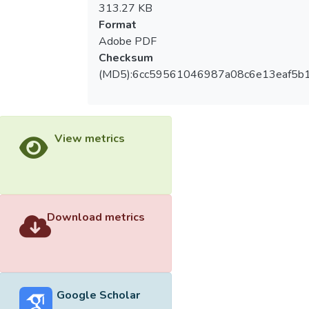
313.27 KB
Format
Adobe PDF
Checksum
(MD5):6cc59561046987a08c6e13eaf5b
View metrics
Download metrics
Google Scholar