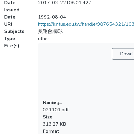
Date
2017-03-22T08:01:42Z
Issued
Date
1992-08-04
URI
https://ir.ntus.edu.tw/handle/987654321/1
Subjects
奧運會;棒球
Type
other
File(s)
Downl
Loading...
Name
021101.pdf
Loading...
Size
313.27 KB
Format