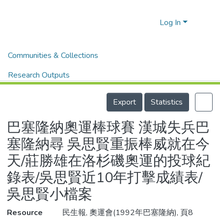
Log In
Home
體育新聞剪報
體育新聞剪報
Communities & Collections
巴塞隆納奧運棒球賽 漢城失兵巴塞隆納尋 吳思賢重振棒威就在今天/莊勝雄在洛杉磯奧運的投球紀錄表/吳思賢近10年打擊成績表/吳思賢小檔案
Research Outputs
Details
Fundings & Projects
Export
Statistics
People
巴塞隆納奧運棒球賽 漢城失兵巴
Organizations
塞隆納尋 吳思賢重振棒威就在今
Statistics
天/莊勝雄在洛杉磯奧運的投球紀
錄表/吳思賢近10年打擊成績表/
吳思賢小檔案
Resource
民生報, 奧運會(1992年巴塞隆納), 頁8