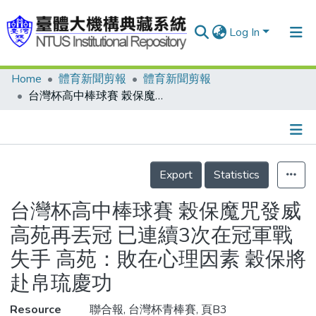
Log In
Home
體育新聞剪報
體育新聞剪報
Communities & Collections
台灣杯高中棒球賽 榖保魔咒發威 高苑再丟冠 已連續3次在冠軍戰失手 高苑：敗在心理因素 穀保將赴帛琉慶功
Research Outputs
Fundings & Projects
Details
People
Export
Statistics
Organizations
台灣杯高中棒球賽 榖保魔咒發威
Statistics
高苑再丟冠 已連續3次在冠軍戰
失手 高苑：敗在心理因素 穀保將
赴帛琉慶功
Resource
聯合報, 台灣杯青棒賽, 頁B3