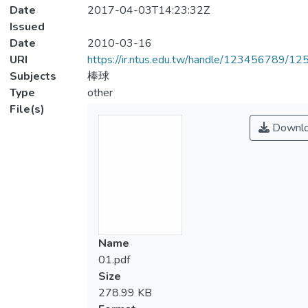
Date
2017-04-03T14:23:32Z
Issued
Date
2010-03-16
URI
https://ir.ntus.edu.tw/handle/123456789/1
Subjects
棒球
Type
other
File(s)
Downl
Name
01.pdf
Size
278.99 KB