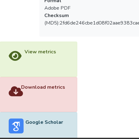
Format
Adobe PDF
Checksum
(MD5):2fd6de246cbe1d08f02aae9383ca
View metrics
Download metrics
Google Scholar