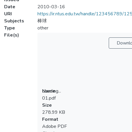
Date
2010-03-16
URI
https://ir.ntus.edu.tw/handle/123456789/1
Subjects
棒球
Type
other
File(s)
Downl
Loading...
Name
01.pdf
Loading...
Size
278.99 KB
Format
Adobe PDF