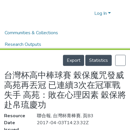
Log In
Home
體育新聞剪報
體育新聞剪報
Communities & Collections
台灣杯高中棒球賽 榖保魔咒發威 高苑再丟冠 已連續3次在冠軍戰失手 高苑：敗在心理因素 穀保將赴帛琉慶功
Research Outputs
Details
Fundings & Projects
Export
Statistics
People
台灣杯高中棒球賽 榖保魔咒發威
Organizations
高苑再丟冠 已連續3次在冠軍戰
Statistics
失手 高苑：敗在心理因素 穀保將
赴帛琉慶功
Resource
聯合報, 台灣杯青棒賽, 頁B3
Date
2017-04-03T14:23:32Z
Issued