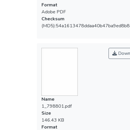
Format
Adobe PDF
Checksum
(MD5):54a1613478ddaa40b47ba9ed8b8
Down
Name
1_798801.pdf
Size
146.43 KB
Format