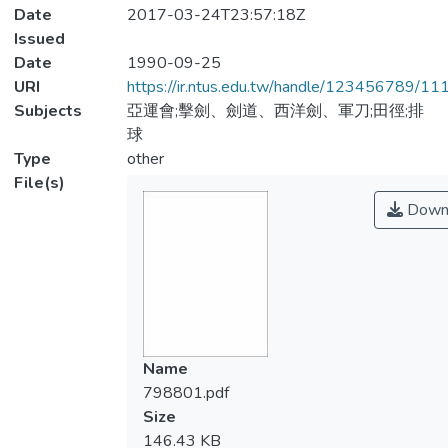
Date
2017-03-24T23:57:18Z
Issued
Date
1990-09-25
URI
https://ir.ntus.edu.tw/handle/123456789/1
Subjects
亞運會;擊劍、劍道、西洋劍、軍刀;田徑;排
球
Type
other
File(s)
Down
Name
798801.pdf
Size
146.43 KB