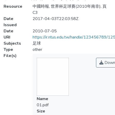
Resource
中國時報, 世界杯足球賽(2010年南非), 頁
C3
Date
2017-04-03T22:03:58Z
Issued
Date
2010-07-05
URI
https://ir.ntus.edu.tw/handle/123456789/1
Subjects
足球
Type
other
File(s)
Down
Name
01.pdf
Size