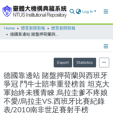
Log In
Home
體育新聞剪報
體育新聞剪報
Communities & Collections
德國靠邊站 賭盤押荷蘭與西班牙爭冠 鬥牛士賠率重登榜首 坦克大軍始終未獲青睞 烏拉圭爹不疼娘不愛/烏拉圭VS.西班牙比賽紀錄表/2010南非世足賽射手榜
Research Outputs
Fundings & Projects
Details
People
Export
Statistics
Organizations
德國靠邊站 賭盤押荷蘭與西班牙
Statistics
爭冠 鬥牛士賠率重登榜首 坦克大
軍始終未獲青睞 烏拉圭爹不疼娘
不愛/烏拉圭VS.西班牙比賽紀錄
表/2010南非世足賽射手榜