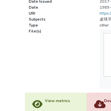
Date Issued
2017-
Date
1989
URI
https:
Subjects
桌球;
Type
other
File(s)
View metrics
Dow