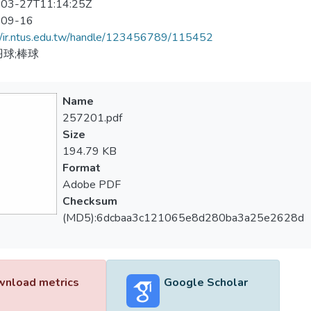
03-27T11:14:25Z
-09-16
//ir.ntus.edu.tw/handle/123456789/115452
羽球;棒球
Name
257201.pdf
Size
194.79 KB
Format
Adobe PDF
Checksum
(MD5):6dcbaa3c121065e8d280ba3a25e2628d
nload metrics
Google Scholar