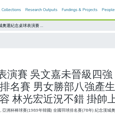
 Collections
Research Outputs
Fundings & Projects
People
漢城奧運紀念桌球表演賽 吳文嘉未晉級四強 今敗部交叉決賽力爭第五名/全國羽球排名賽 男女勝部八強產生/亞洲杯棒球賽 中華今戰關島 鋼鐵陣容 林光宏近況不錯 掛帥上場主投
表演賽 吳文嘉未晉級四強
排名賽 男女勝部八強產生
容 林光宏近況不錯 掛帥
, 亞洲杯棒球賽(1989年韓國) 全國羽球排名賽(78年) 紀念漢城奧運