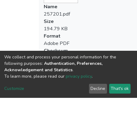
Name
257201.pdf
Size
194.79 KB
Format
Adobe PDF
Checksum
We collect and process your personal information for the
(MD5):6dcbaa3c121065e8d280ba3a25e
following purposes:
Authentication, Preferences,
Acknowledgement and Statistics
.
To learn more, please read our
privacy policy
.
View metrics
Customize
Decline
That's ok
Download metrics