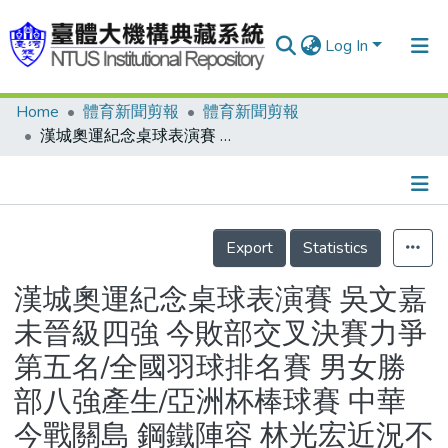
Log In
Home
體育新聞剪報
體育新聞剪報
Communities & Collections
漢城奧運紀念桌球表演賽 吳文嘉未晉級四強 今敗部交叉決賽力爭第五名/全國羽球排名賽 男女勝部八強產生/亞洲杯棒球賽 中華今戰關島 鋼鐵陣容 林光宏近況不錯 掛帥上場主投
Research Outputs
Fundings & Projects
Details
People
Export
Statistics
Organizations
漢城奧運紀念桌球表演賽 吳文嘉
Statistics
未晉級四強 今敗部交叉決賽力爭
第五名/全國羽球排名賽 男女勝
部八強產生/亞洲杯棒球賽 中華
今戰關島 鋼鐵陣容 林光宏近況不