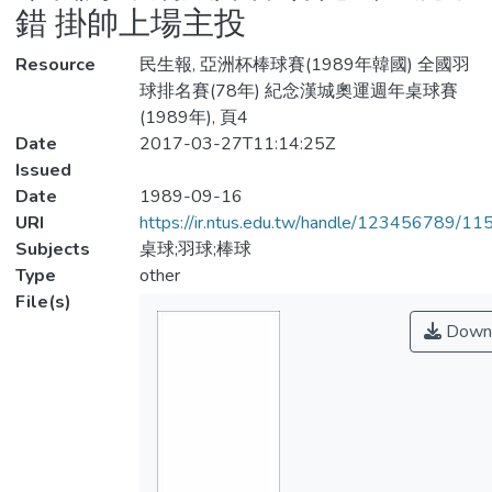
錯 掛帥上場主投
Resource
民生報, 亞洲杯棒球賽(1989年韓國) 全國羽
球排名賽(78年) 紀念漢城奧運週年桌球賽
(1989年), 頁4
Date
2017-03-27T11:14:25Z
Issued
Date
1989-09-16
URI
https://ir.ntus.edu.tw/handle/123456789/1
Subjects
桌球;羽球;棒球
Type
other
File(s)
Down