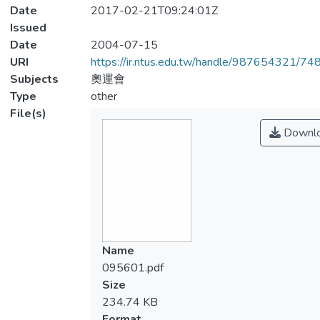
Date
2017-02-21T09:24:01Z
Issued
Date
2004-07-15
URI
https://ir.ntus.edu.tw/handle/987654321/74
Subjects
奧運會
Type
other
File(s)
Downl
Name
095601.pdf
Size
234.74 KB
Format