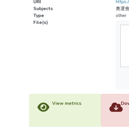
URI
https:
Subjects
奧運
Type
other
File(s)
View metrics
Dow