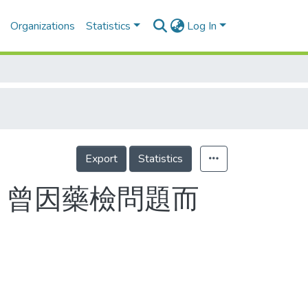
Organizations
Statistics
Log In
Export
Statistics
 曾因藥檢問題而