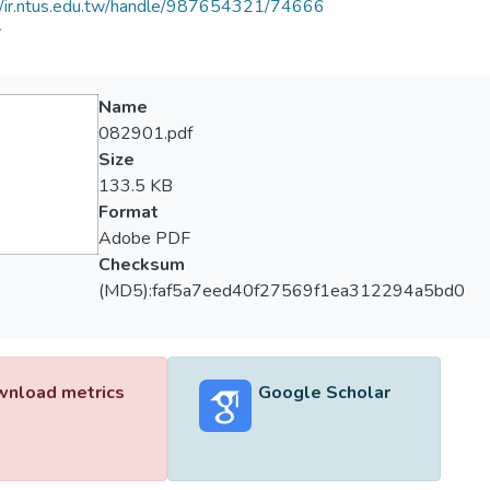
//ir.ntus.edu.tw/handle/987654321/74666
會
Name
082901.pdf
Size
133.5 KB
Format
Adobe PDF
Checksum
(MD5):faf5a7eed40f27569f1ea312294a5bd0
nload metrics
Google Scholar