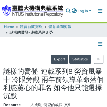
Log In
Home
體育新聞剪報
體育新聞剪報
Communities & Collections
謎樣的喬登-連載系列8 勞資風暴中 冷眼旁觀 兩年前領導革命落個利慾薰心的罪名 如今他只能選擇沉默
Research Outputs
Fundings & Projects
Details
People
Export
Statistics
Organizations
謎樣的喬登-連載系列8 勞資風暴
Statistics
中 冷眼旁觀 兩年前領導革命落個
利慾薰心的罪名 如今他只能選擇
沉默
Resource
大成報, 喬登的成長, 頁9