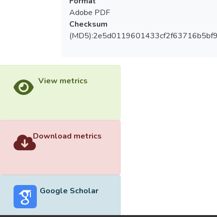
Format
Adobe PDF
Checksum
(MD5):2e5d0119601433cf2f63716b5bf
View metrics
Download metrics
Google Scholar