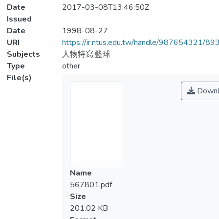
Date
2017-03-08T13:46:50Z
Issued
Date
1998-08-27
URI
https://ir.ntus.edu.tw/handle/987654321/89
Subjects
人物特寫;籃球
Type
other
File(s)
Downl
Name
567801.pdf
Size
201.02 KB