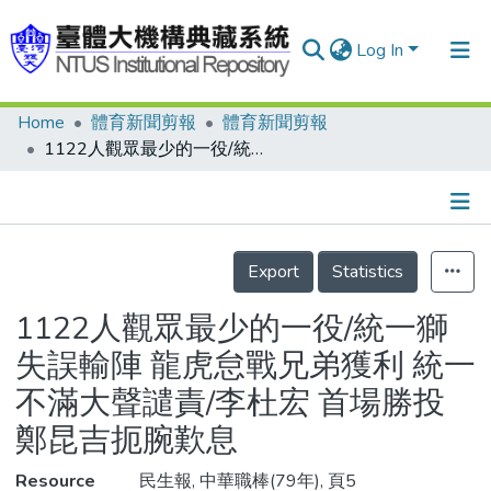
Log In
Home
體育新聞剪報
體育新聞剪報
Communities & Collections
1122人觀眾最少的一役/統一獅失誤輸陣 龍虎怠戰兄弟獲利 統一不滿大聲譴責/李杜宏 首場勝投 鄭昆吉扼腕歎息
Research Outputs
Fundings & Projects
Details
People
Export
Statistics
Organizations
1122人觀眾最少的一役/統一獅
Statistics
失誤輸陣 龍虎怠戰兄弟獲利 統一
不滿大聲譴責/李杜宏 首場勝投
鄭昆吉扼腕歎息
Resource
民生報, 中華職棒(79年), 頁5