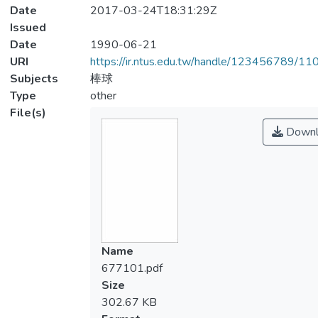
Date
2017-03-24T18:31:29Z
Issued
Date
1990-06-21
URI
https://ir.ntus.edu.tw/handle/123456789/1
Subjects
棒球
Type
other
File(s)
Downl
Name
677101.pdf
Size
302.67 KB