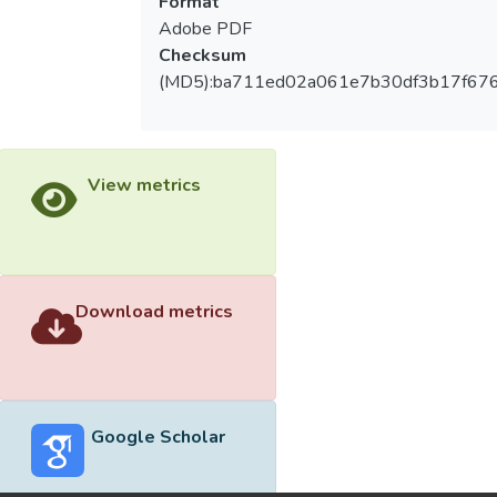
Format
Adobe PDF
Checksum
(MD5):ba711ed02a061e7b30df3b17f67
View metrics
Download metrics
Google Scholar