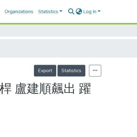
Organizations
Statistics
Log In
Export
Statistics
7桿 盧建順飆出 躍