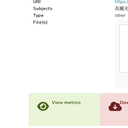
URI
https:
Subjects
高爾
Type
other
File(s)
View metrics
Dow