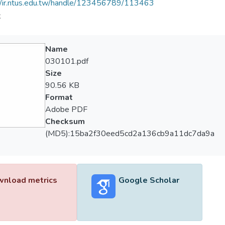
//ir.ntus.edu.tw/handle/123456789/113463
夫
Name
030101.pdf
Size
90.56 KB
Format
Adobe PDF
Checksum
(MD5):15ba2f30eed5cd2a136cb9a11dc7da9a
nload metrics
Google Scholar