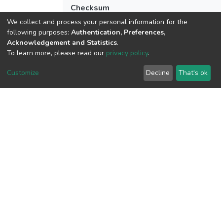
Checksum
(MD5):15ba2f30eed5cd2a136cb9a11dc7
We collect and process your personal information for the
following purposes:
Authentication, Preferences,
Acknowledgement and Statistics
.
To learn more, please read our
privacy policy
.
View metrics
Customize
Decline
That's ok
Download metrics
Google Scholar