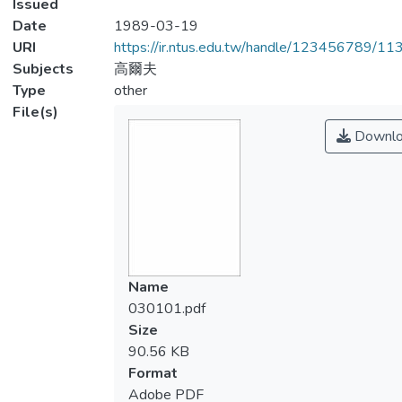
Issued
Date
1989-03-19
URI
https://ir.ntus.edu.tw/handle/123456789/1
Subjects
高爾夫
Type
other
File(s)
Downlo
Name
030101.pdf
Size
90.56 KB
Format
Adobe PDF