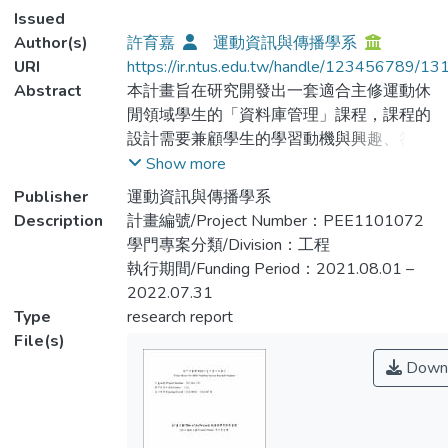
Issued
Author(s)
許育嘉
運動資訊與傳播學系
URI
https://ir.ntus.edu.tw/handle/123456789/1
Abstract
本計畫旨在研究開發出一套適合主修運動休
閒領域學生的「資料庫管理」課程，課程的
設計需要兼顧學生的學習動機與興趣、符合
學生的知識技能與程度，並克服學生對於數
Show more
理和資訊科學的恐懼，建立學生學習的成就
Publisher
運動資訊與傳播學系
感與自信，並達到一定程度的學習成效。
Description
計畫編號/Project Number：PEE1101072
研究主題如下:
學門專案分類/Division：工程
一、學習動機與興趣之提升
執行期間/Funding Period：2021.08.01 –
二、教材與學生知識領域及技能程度之符合
2022.07.31
度
Type
research report
三、學習成就感與自信心之建立
File(s)
四、學習成效之確保
Down
五、發展特色課程