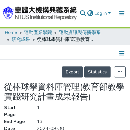
Log In
Home
運動產業學院
運動資訊與傳播學系
Communities & Collections
研究成果
從棒球學資料庫管理(教育部教學實踐研究計畫成果報告)
Research Outputs
Fundings & Projects
Details
People
Export
Statistics
Organizations
從棒球學資料庫管理(教育部教學
Statistics
實踐研究計畫成果報告)
Start
1
Page
End Page
13
Date
2024-09-30