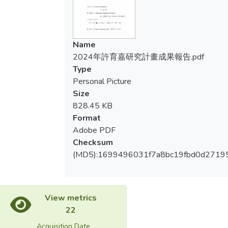
Name
2024年許育嘉研究計畫成果報告.pdf
Type
Personal Picture
Size
828.45 KB
Format
Adobe PDF
Checksum
(MD5):1699496031f7a8bc19fbd0d2719
View metrics
22
Acquisition Date