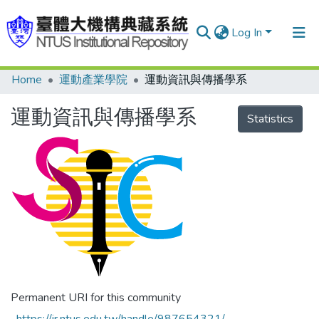
Log In
Home
運動產業學院
運動資訊與傳播學系
Communities & Collections
Research Outputs
運動資訊與傳播學系
Statistics
Fundings & Projects
People
Organizations
Statistics
Permanent URI for this community