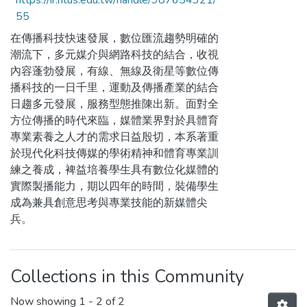
https://ir.ntus.edu.tw/handle/987654321/
55
在傳播科技快速發展，數位匯流趨勢明確的
潮流下，多元媒介與網路科技的結合，收視
內容蓬勃發展，有線、無線及衛星等數位傳
播科技的一日千里，運動及傳播產業的結合
日趨多元發展，服務型態推陳出新。面對全
方位傳播的時代來臨，媒體業界對於具體育
專業素養之人才的需求日益殷切，本系著重
於現代化科技傳媒的學術精神和體育專業訓
練之養成，裨益培養學生具有數位化媒體的
實際製播能力，期以四年的時間，裝備學生
成為兼具創意思考與專業技能的新媒體尖
兵。
Collections in this Community
Now showing
1 - 2 of 2