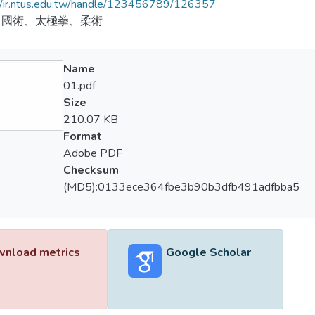
//ir.ntus.edu.tw/handle/123456789/126357
、國術、太極拳、柔術
Name
01.pdf
Size
210.07 KB
Format
Adobe PDF
Checksum
(MD5):0133ece364fbe3b90b3dfb491adfbba5
nload metrics
Google Scholar