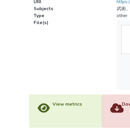
URI
https:
Subjects
武術
Type
other
File(s)
View metrics
Dow