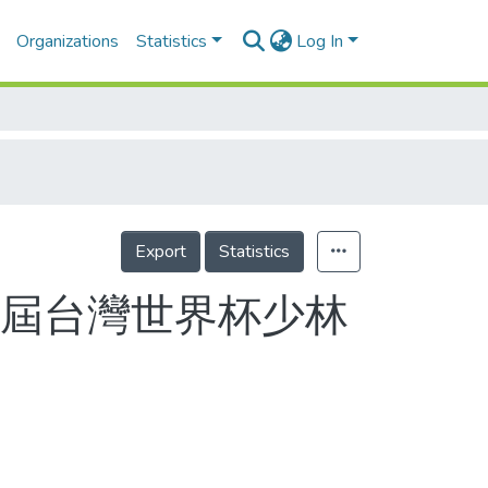
Organizations
Statistics
Log In
Export
Statistics
一屆台灣世界杯少林