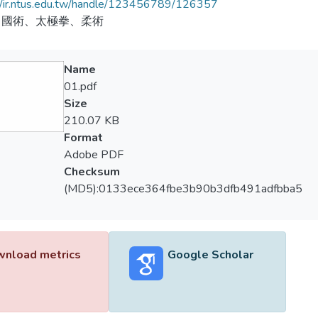
//ir.ntus.edu.tw/handle/123456789/126357
、國術、太極拳、柔術
Name
01.pdf
Size
210.07 KB
Format
Adobe PDF
Checksum
(MD5):0133ece364fbe3b90b3dfb491adfbba5
nload metrics
Google Scholar