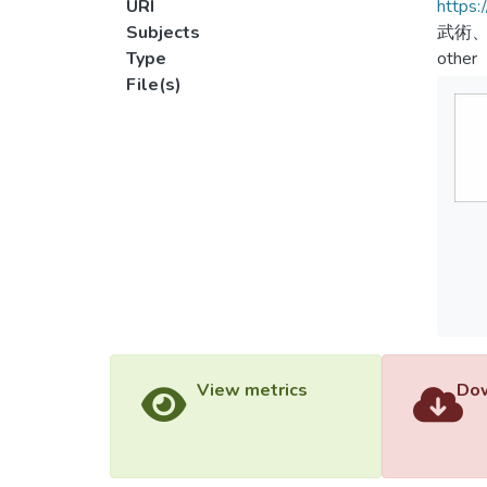
URI
https:
Subjects
武術
Type
other
File(s)
View metrics
Dow