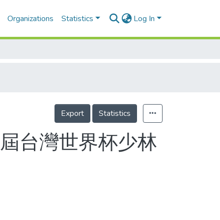
Organizations
Statistics
Log In
Export
Statistics
一屆台灣世界杯少林