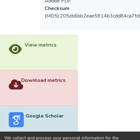
Adobe PDF
Checksum
(MD5):205cb6bb2eae5914b3cdd84ca7fc
View metrics
Download metrics
Google Scholar
We collect and process your personal information for the