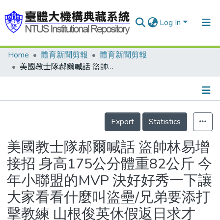
Log In
Home
體育新聞剪報
體育新聞剪報
Communities & Collections
美國教士隊郝爾喊話 盜帥林易增接招 身高175公分體重82公斤 今年小聯盟的MVP 決好好秀一下讓大家看看什麼叫盜壘/兄弟要添打擊教練 山根俊英休假返日求才
Research Outputs
Fundings & Projects
Details
People
Export
Statistics
Organizations
美國教士隊郝爾喊話 盜帥林易增
Statistics
接招 身高175公分體重82公斤 今
年小聯盟的MVP 決好好秀一下讓
大家看看什麼叫盜壘/兄弟要添打
擊教練 山根俊英休假返日求才