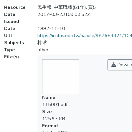
Resource
民生報, 中華職棒(81年), 頁5
Date
2017-03-23T09:08:52Z
Issued
Date
1992-11-10
URI
https://ir.ntus.edu.tw/handle/987654321/1
Subjects
棒球
Type
other
File(s)
Downl
Name
115001.pdf
Size
125.97 KB
Format