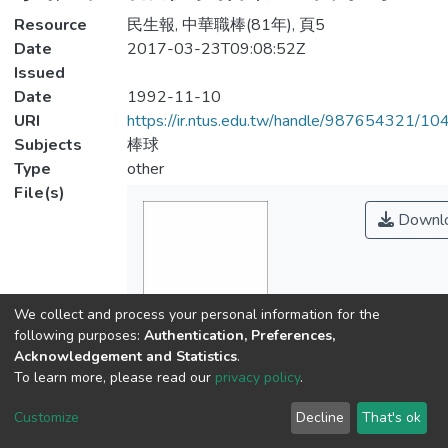
Resource
民生報, 中華職棒(81年), 頁5
Date
2017-03-23T09:08:52Z
Issued
Date
1992-11-10
URI
https://ir.ntus.edu.tw/handle/987654321/1
Subjects
棒球
Type
other
File(s)
Downl
We collect and process your personal information for the
Name
following purposes:
Authentication, Preferences,
115001.pdf
Acknowledgement and Statistics
.
To learn more, please read our
privacy policy
.
Size
125.97 KB
Customize
Decline
That's ok
Format