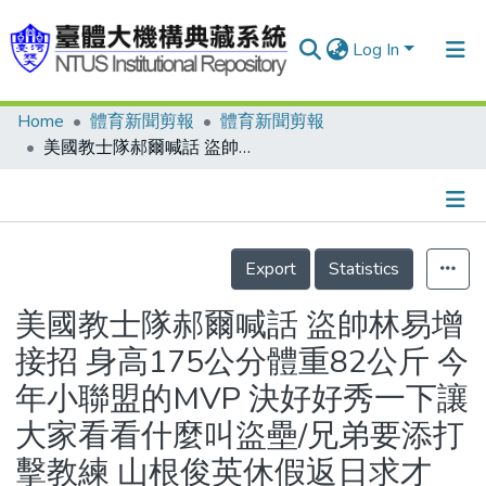
Log In
Home
體育新聞剪報
體育新聞剪報
Communities & Collections
美國教士隊郝爾喊話 盜帥林易增接招 身高175公分體重82公斤 今年小聯盟的MVP 決好好秀一下讓大家看看什麼叫盜壘/兄弟要添打擊教練 山根俊英休假返日求才
Research Outputs
Fundings & Projects
Details
People
Export
Statistics
Organizations
美國教士隊郝爾喊話 盜帥林易增
Statistics
接招 身高175公分體重82公斤 今
年小聯盟的MVP 決好好秀一下讓
大家看看什麼叫盜壘/兄弟要添打
擊教練 山根俊英休假返日求才