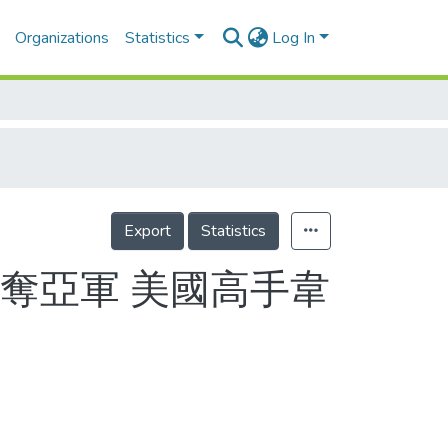
Organizations
Statistics
Log In
Export
Statistics
勇奪亞軍 美國高手韋