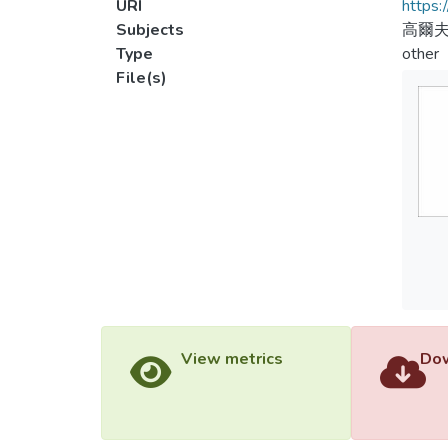
URI
https:
Subjects
高爾
Type
other
File(s)
View metrics
Dow