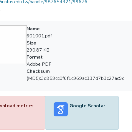
//ir.ntus.edu.tw/handle/987654321/99676
夫
Name
601001.pdf
Size
290.87 KB
Format
Adobe PDF
Checksum
(MD5):3d959cc0f6f1c969ac337d7b3c27ac9c
nload metrics
Google Scholar