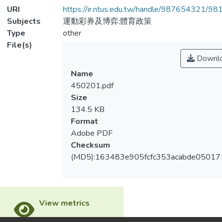
URI
https://ir.ntus.edu.tw/handle/987654321/98
Subjects
運動彩券及博弈;體育政策
Type
other
File(s)
Downl
Name
450201.pdf
Size
134.5 KB
Format
Adobe PDF
Checksum
(MD5):163483e905fcfc353acabde05017
View metrics