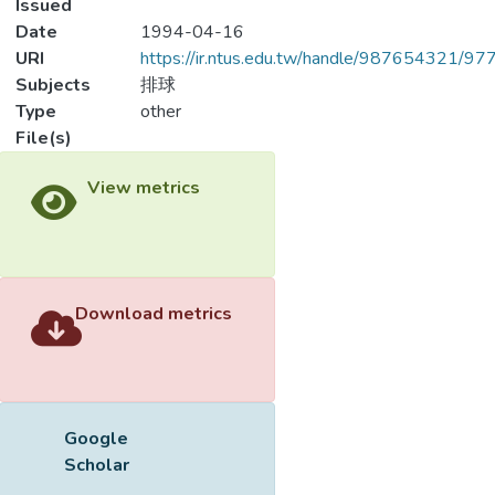
Issued
Date
1994-04-16
URI
https://ir.ntus.edu.tw/handle/987654321/97
Subjects
排球
Type
other
File(s)
Loading...
Name
414601.pdf
Loading...
Size
83.76 KB
Format
Adobe PDF