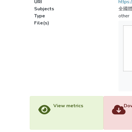
URI
https:
Subjects
全國體
Type
other
File(s)
View metrics
Dow