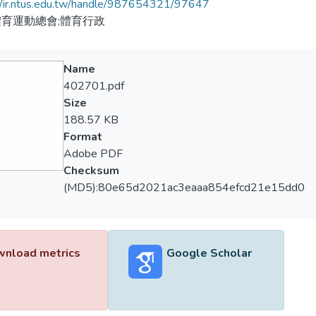
//ir.ntus.edu.tw/handle/987654321/97647
育運動總會;體育行政
Name
402701.pdf
Size
188.57 KB
Format
Adobe PDF
Checksum
(MD5):80e65d2021ac3eaaa854efcd21e15dd0
nload metrics
Google Scholar