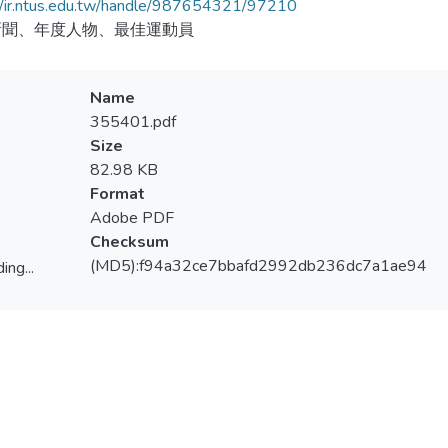
//ir.ntus.edu.tw/handle/987654321/97210
新聞、年度人物、最佳運動員
Name
355401.pdf
Size
82.98 KB
Format
Adobe PDF
Checksum
(MD5):f94a32ce7bbafd2992db236dc7a1ae94
ing...
ing...