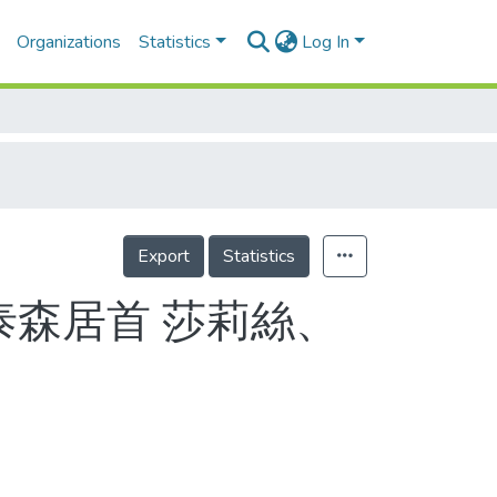
Organizations
Statistics
Log In
Export
Statistics
泰森居首 莎莉絲、