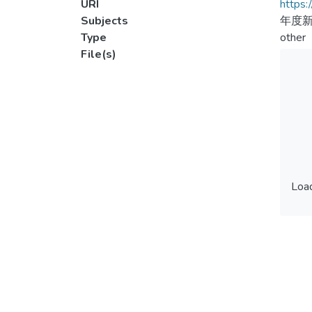
URI
https:
Subjects
年度
Type
other
File(s)
Load
Load