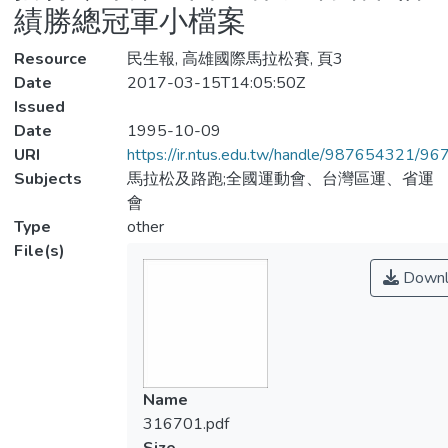
績勝總冠軍小檔案
Resource
民生報, 高雄國際馬拉松賽, 頁3
Date
2017-03-15T14:05:50Z
Issued
Date
1995-10-09
URI
https://ir.ntus.edu.tw/handle/987654321/96
Subjects
馬拉松及路跑;全國運動會、台灣區運、省運
會
Type
other
File(s)
Downl
Name
316701.pdf
Size