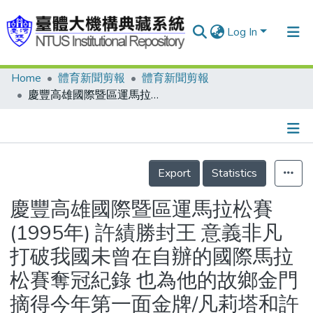
Log In
Home
體育新聞剪報
體育新聞剪報
Communities & Collections
慶豐高雄國際暨區運馬拉松賽(1995年) 許績勝封王 意義非凡 打破我國未曾在自辦的國際馬拉松賽奪冠紀錄 也為他的故鄉金門摘得今年第一面金牌/凡莉塔和許績勝總冠軍小檔案
Research Outputs
Fundings & Projects
Details
People
Export
Statistics
Organizations
慶豐高雄國際暨區運馬拉松賽
Statistics
(1995年) 許績勝封王 意義非凡
打破我國未曾在自辦的國際馬拉
松賽奪冠紀錄 也為他的故鄉金門
摘得今年第一面金牌/凡莉塔和許