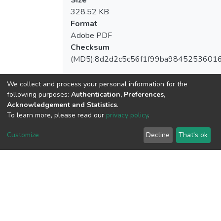
328.52 KB
Format
Adobe PDF
Checksum
(MD5):8d2d2c5c56f1f99ba9845253601
We collect and process your personal information for the
following purposes:
Authentication, Preferences,
View metrics
Acknowledgement and Statistics
.
To learn more, please read our
privacy policy
.
Customize
Decline
That's ok
Download metrics
Google Scholar