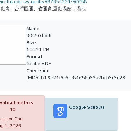
//ir.ntus.edu.tw/handle/987654321/96658
動會、台灣區運、省運會;運動場館、場地
Name
304301.pdf
Size
144.31 KB
Format
Adobe PDF
Checksum
(MD5):f7b9e21f6c6ce84656a99a2bbb9c9d29
nload metrics
Google Scholar
10
uisition Date
g 1, 2026