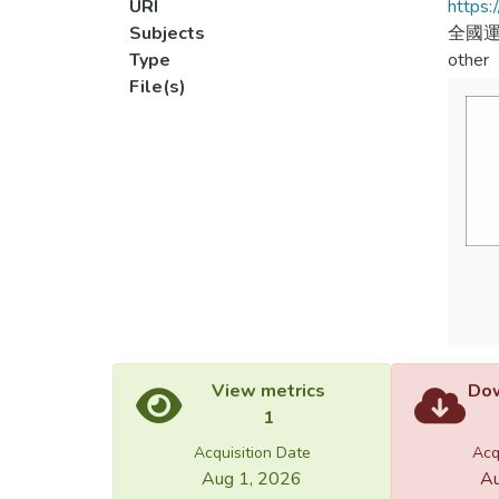
URI
https:
Subjects
全國運
Type
other
File(s)
View metrics
Dow
1
Acquisition Date
Acq
Aug 1, 2026
Au