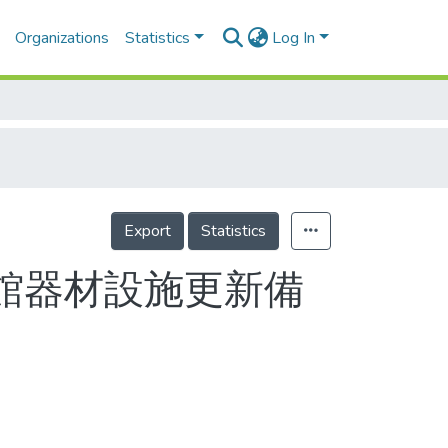
Organizations
Statistics
Log In
Export
Statistics
場館器材設施更新備