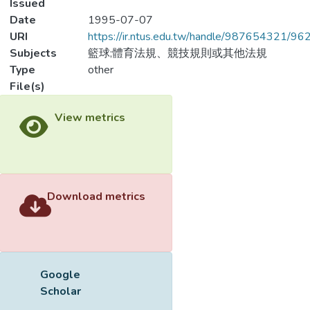
Issued
Date
1995-07-07
URI
https://ir.ntus.edu.tw/handle/987654321/96
Subjects
籃球;體育法規、競技規則或其他法規
Type
other
File(s)
View metrics
Download metrics
Google
Scholar