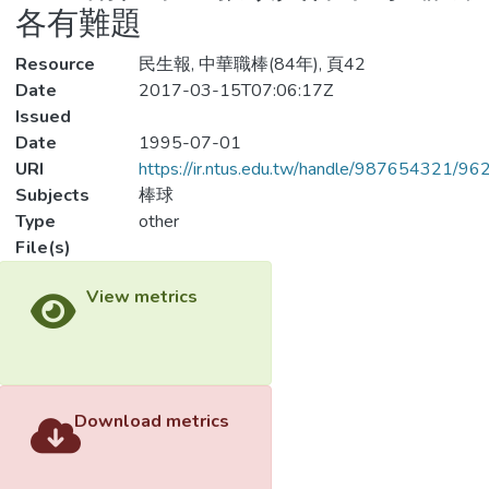
各有難題
Resource
民生報, 中華職棒(84年), 頁42
Date
2017-03-15T07:06:17Z
Issued
Date
1995-07-01
URI
https://ir.ntus.edu.tw/handle/987654321/96
Subjects
棒球
Type
other
File(s)
Down
Loading...
Name
260501.pdf