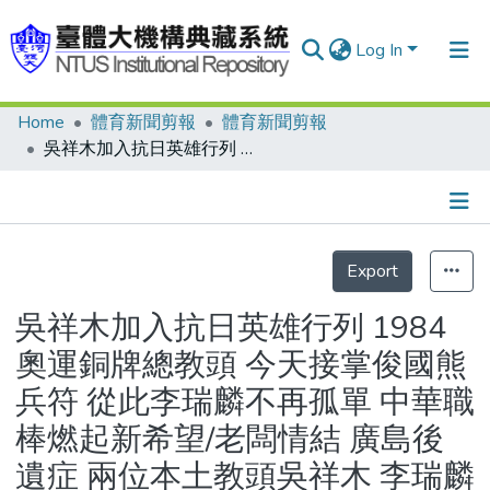
Log In
Home
體育新聞剪報
體育新聞剪報
Communities & Collections
吳祥木加入抗日英雄行列 1984奧運銅牌總教頭 今天接掌俊國熊兵符 從此李瑞麟不再孤單 中華職棒燃起新希望/老闆情結 廣島後遺症 兩位本土教頭吳祥木 李瑞麟 各有難題
Research Outputs
Fundings & Projects
Details
People
Export
Statistics
Organizations
吳祥木加入抗日英雄行列 1984
Statistics
奧運銅牌總教頭 今天接掌俊國熊
兵符 從此李瑞麟不再孤單 中華職
棒燃起新希望/老闆情結 廣島後
遺症 兩位本土教頭吳祥木 李瑞麟