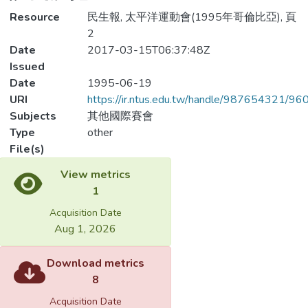
Resource
民生報, 太平洋運動會(1995年哥倫比亞), 頁
2
Date
2017-03-15T06:37:48Z
Issued
Date
1995-06-19
URI
https://ir.ntus.edu.tw/handle/987654321/96
Subjects
其他國際賽會
Type
other
File(s)
View metrics
1
Acquisition Date
Aug 1, 2026
Download metrics
8
Acquisition Date