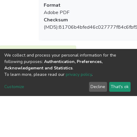
Format
Adobe PDF
Checksum
(MD5):81706b4bfed46c027777f84c6fbf
We collect and process your personal information for the
View metrics
following purposes:
Authentication, Preferences,
Acknowledgement and Statistics
.
To learn more, please read our
privacy policy
.
Customize
Decline
That's ok
Download metrics
Google Scholar