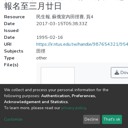
報名至三月廿日
Resource
民生報, 蘇俄室內田徑賽, 頁4
Date
2017-03-15T05:38:33Z
Issued
Date
1995-02-16
URI
https://ir.ntus.edu.tw/handle/987654321/95
Subjects
田徑
Type
other
File(s)
Dow
We collect and process your personal information for the
following purposes:
Authentication, Preferences,
Acknowledgement and Statistics
.
To learn more, please read our
privacy policy
.
Customize
Decline
That's ok
Name
174301.pdf